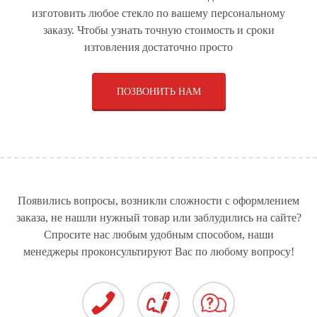
СТЁКЛА ДЛЯ
РУЛЕВЫЕ РЕЙКИ ДЛЯ
СТЕКЛЯННЫЕ
изготовить любое стекло по вашему персональному
ГРУЗОВЫХ
ЛЕГКОВЫХ
КОНСТРУКЦИИ
АВТОМОБИЛЕЙ
АВТОМОБИЛЕЙ
заказу. Чтобы узнать точную стоимость и сроки
изтовления достаточно просто
ПОЗВОНИТЬ НАМ
ПРИВОДЫ ДЛЯ
СТЁКЛА ДЛЯ
ОБОРУДОВАНИЕ ПО
ЛЕГКОВЫХ
АВТОБУСОВ
ПРОИЗВОДСТВУ
АВТОМОБИЛЕЙ
ЩЁТОЧНЫХ ДИСКОВ И
МЕТЁЛОК
СТЕКЛЯННЫЕ ДВЕРИ
СТЁКЛА ДЛЯ ДУШЕВЫХ
РУЛЕВОЕ УПРАВЛЕНИЕ
КАБИН
ДЛЯ СПЕЦТЕХНИКИ
Появились вопросы, возникли сложности с оформлением
заказа, не нашли нужный товар или заблудились на сайте?
Спросите нас любым удобным способом, наши
менеджеры проконсультируют Вас по любому вопросу!
СТЁКЛА ДЛЯ
СПЕЦТЕХНИКИ