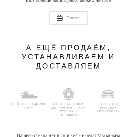
Ещё больше наших работ можно найти в
Галерее
А ЕЩЁ ПРОДАЁМ,
УСТАНАВЛИВАЕМ И
ДОСТАВЛЯЕМ
СТЁКЛА ДЛЯ КАТЕРОВ
ЩЁТОЧНЫЕ ДИСКИ
СТЁКЛА ДЛЯ
И ЯХТ
ДЛЯ КОММУНАЛЬНОЙ
ЛЕГКОВЫХ
ТЕХНИКИ И
АВТОМОБИЛЕЙ
РАСХОДНЫЕ
МАТЕРИАЛЫ
Вашего стекла нет в списке? Не беда! Мы можем