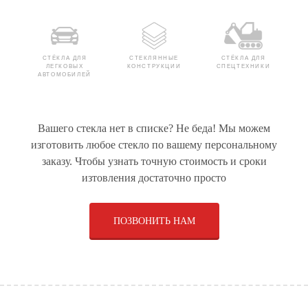
СТЁКЛА ДЛЯ
СТЕКЛЯННЫЕ
СТЁКЛА ДЛЯ
ЛЕГКОВЫХ
КОНСТРУКЦИИ
СПЕЦТЕХНИКИ
АВТОМОБИЛЕЙ
Вашего стекла нет в списке? Не беда! Мы можем
ОБОРУДОВАНИЕ ПО
СТЁКЛА ДЛЯ ДУШЕВЫХ
СТЁКЛА ДЛЯ КАТЕРОВ
изготовить любое стекло по вашему персональному
ПРОИЗВОДСТВУ
КАБИН
И ЯХТ
ЩЁТОЧНЫХ ДИСКОВ И
заказу. Чтобы узнать точную стоимость и сроки
МЕТЁЛОК
изтовления достаточно просто
ПОЗВОНИТЬ НАМ
СТЁКЛА ДЛЯ
ЩЁТОЧНЫЕ ДИСКИ
РУЛЕВОЕ УПРАВЛЕНИЕ
ГРУЗОВЫХ
ДЛЯ КОММУНАЛЬНОЙ
ДЛЯ СПЕЦТЕХНИКИ
АВТОМОБИЛЕЙ
ТЕХНИКИ И
РАСХОДНЫЕ
МАТЕРИАЛЫ
СТЁКЛА ДЛЯ
СТЕКЛЯННЫЕ ДВЕРИ
РУЛЕВЫЕ РЕЙКИ ДЛЯ