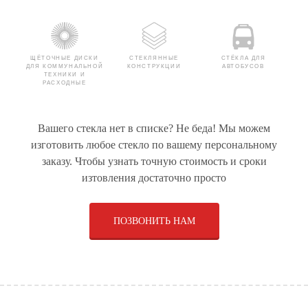
ЩЁТОЧНЫЕ ДИСКИ
СТЕКЛЯННЫЕ
СТЁКЛА ДЛЯ
ДЛЯ КОММУНАЛЬНОЙ
КОНСТРУКЦИИ
АВТОБУСОВ
ТЕХНИКИ И
РАСХОДНЫЕ
МАТЕРИАЛЫ
Вашего стекла нет в списке? Не беда! Мы можем
СТЁКЛА ДЛЯ КАТЕРОВ
СТЕКЛЯННЫЕ ДВЕРИ
РУЛЕВОЕ УПРАВЛЕНИЕ
изготовить любое стекло по вашему персональному
И ЯХТ
ДЛЯ СПЕЦТЕХНИКИ
заказу. Чтобы узнать точную стоимость и сроки
изтовления достаточно просто
ПОЗВОНИТЬ НАМ
СТЁКЛА ДЛЯ
СТЁКЛА ДЛЯ ДУШЕВЫХ
РУЛЕВЫЕ РЕЙКИ ДЛЯ
ЛЕГКОВЫХ
КАБИН
ЛЕГКОВЫХ
АВТОМОБИЛЕЙ
АВТОМОБИЛЕЙ
ОБОРУДОВАНИЕ ПО
СТЁКЛА ДЛЯ
СТЁКЛА ДЛЯ