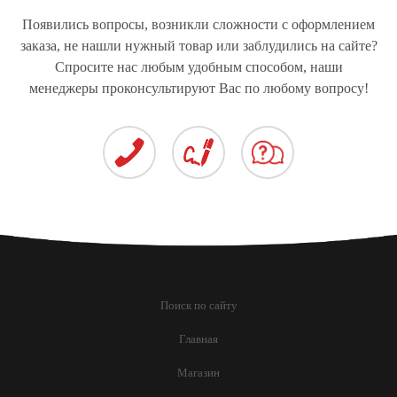
ПРОИЗВОДСТВУ
ГРУЗОВЫХ
СПЕЦТЕХНИКИ
ЩЁТОЧНЫХ ДИСКОВ И
АВТОМОБИЛЕЙ
Появились вопросы, возникли сложности с оформлением
МЕТЁЛОК
заказа, не нашли нужный товар или заблудились на сайте?
Спросите нас любым удобным способом, наши
менеджеры проконсультируют Вас по любому вопросу!
ПРИВОДЫ ДЛЯ
ЛЕГКОВЫХ
АВТОМОБИЛЕЙ
Поиск по сайту
Главная
Магазин