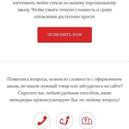
РУЛЕВЫЕ РЕЙКИ ДЛЯ
СТЕКЛЯННЫЕ ДВЕРИ
ПРИВОДЫ ДЛЯ
изготовить любое стекло по вашему персональному
ЛЕГКОВЫХ
ЛЕГКОВЫХ
АВТОМОБИЛЕЙ
АВТОМОБИЛЕЙ
заказу. Чтобы узнать точную стоимость и сроки
изтовления достаточно просто
ПОЗВОНИТЬ НАМ
СТЁКЛА ДЛЯ
СТЁКЛА ДЛЯ
СТЁКЛА ДЛЯ
СПЕЦТЕХНИКИ
ЛЕГКОВЫХ
АВТОБУСОВ
АВТОМОБИЛЕЙ
СТЕКЛЯННЫЕ
ЩЁТОЧНЫЕ ДИСКИ
РУЛЕВОЕ УПРАВЛЕНИЕ
КОНСТРУКЦИИ
ДЛЯ КОММУНАЛЬНОЙ
ДЛЯ СПЕЦТЕХНИКИ
ТЕХНИКИ И
Появились вопросы, возникли сложности с оформлением
РАСХОДНЫЕ
МАТЕРИАЛЫ
заказа, не нашли нужный товар или заблудились на сайте?
Спросите нас любым удобным способом, наши
менеджеры проконсультируют Вас по любому вопросу!
СТЁКЛА ДЛЯ КАТЕРОВ
И ЯХТ