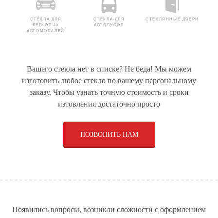
СТЁКЛА ДЛЯ
СТЁКЛА ДЛЯ
СТЕКЛЯННЫЕ ДВЕРИ
ЛЕГКОВЫХ
АВТОБУСОВ
АВТОМОБИЛЕЙ
Вашего стекла нет в списке? Не беда! Мы можем
РУЛЕВОЕ УПРАВЛЕНИЕ
СТЕКЛЯННЫЕ
СТЁКЛА ДЛЯ ДУШЕВЫХ
изготовить любое стекло по вашему персональному
ДЛЯ СПЕЦТЕХНИКИ
КОНСТРУКЦИИ
КАБИН
заказу. Чтобы узнать точную стоимость и сроки
изтовления достаточно просто
ПОЗВОНИТЬ НАМ
СТЁКЛА ДЛЯ
ОБОРУДОВАНИЕ ПО
ПРИВОДЫ ДЛЯ
ГРУЗОВЫХ
ПРОИЗВОДСТВУ
ЛЕГКОВЫХ
АВТОМОБИЛЕЙ
ЩЁТОЧНЫХ ДИСКОВ И
АВТОМОБИЛЕЙ
МЕТЁЛОК
СТЁКЛА ДЛЯ КАТЕРОВ
ЩЁТОЧНЫЕ ДИСКИ
РУЛЕВЫЕ РЕЙКИ ДЛЯ
И ЯХТ
ДЛЯ КОММУНАЛЬНОЙ
ЛЕГКОВЫХ
ТЕХНИКИ И
АВТОМОБИЛЕЙ
Появились вопросы, возникли сложности с оформлением
РАСХОДНЫЕ
МАТЕРИАЛЫ