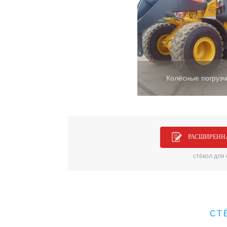
Колёсные погрузч
РАСШИРЕНН
стёкол для
СТ