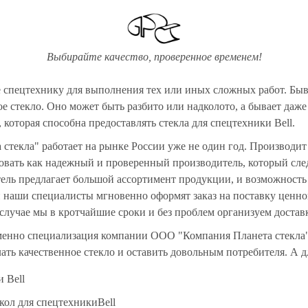
Выбирайте качество, проверенное временем!
 спецтехнику для выполнения тех или иных сложных работ. Бывае
ое стекло. Оно может быть разбито или надколото, а бывает даж
которая способна предоставлять стекла для спецтехники Bell.
текла" работает на рынке России уже не один год. Производит 
довать как надежный и проверенный производитель, который сле
ль предлагает большой ассортимент продукции, и возможность к
и наши специалисты мгновенно оформят заказ на поставку ценног
случае мы в кротчайшие сроки и без проблем организуем доставку
именно специализация компании ООО "Компания Планета стекла
ать качественное стекло и оставить довольным потребителя. А д
и Bell
кол для спецтехникиBell