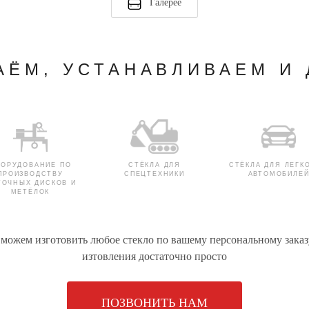
Галерее
АЁМ, УСТАНАВЛИВАЕМ И
БОРУДОВАНИЕ ПО
СТЁКЛА ДЛЯ
СТЁКЛА ДЛЯ ЛЕГК
ПРОИЗВОДСТВУ
СПЕЦТЕХНИКИ
АВТОМОБИЛЕ
ТОЧНЫХ ДИСКОВ И
МЕТЁЛОК
 можем изготовить любое стекло по вашему персональному заказ
изтовления достаточно просто
ЛА ДЛЯ КАТЕРОВ И
СТЁКЛА ДЛЯ ДУШЕВЫХ
РУЛЕВЫЕ РЕЙКИ 
ЯХТ
КАБИН
ЛЕГКОВЫХ АВТОМО
ПОЗВОНИТЬ НАМ