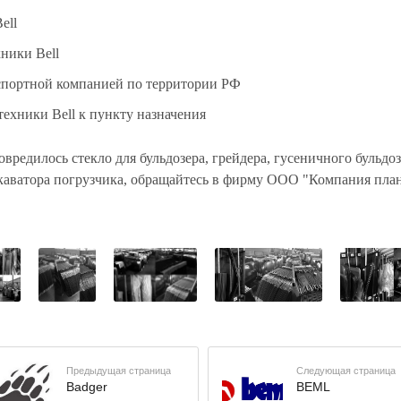
ell
хники Bell
нспортной компанией по территории РФ
техники Bell к пункту назначения
вредилось стекло для бульдозера, грейдера, гусеничного бульдоз
каватора погрузчика, обращайтесь в фирму ООО "Компания плане
Предыдущая страница
Следующая страница
Badger
BEML