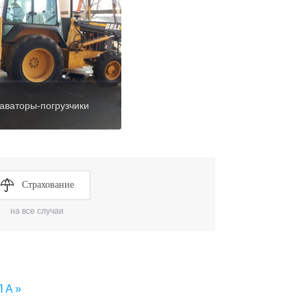
аваторы-погрузчики
Страхование
на все случаи
ЛА»