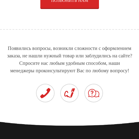
ПОЗВОНИТЬ НАМ
ЩЁТОЧНЫЕ ДИСКИ
СТЁКЛА ДЛЯ КАТЕРОВ
СТЁКЛА ДЛЯ ДУШЕВЫХ
ДЛЯ КОММУНАЛЬНОЙ
И ЯХТ
КАБИН
ТЕХНИКИ И
РАСХОДНЫЕ
МАТЕРИАЛЫ
РУЛЕВЫЕ РЕЙКИ ДЛЯ
СТЕКЛЯННЫЕ ДВЕРИ
СТЁКЛА ДЛЯ
ЛЕГКОВЫХ
СПЕЦТЕХНИКИ
АВТОМОБИЛЕЙ
Появились вопросы, возникли сложности с оформлением
заказа, не нашли нужный товар или заблудились на сайте?
Спросите нас любым удобным способом, наши
менеджеры проконсультируют Вас по любому вопросу!
СТЁКЛА ДЛЯ
АВТОБУСОВ