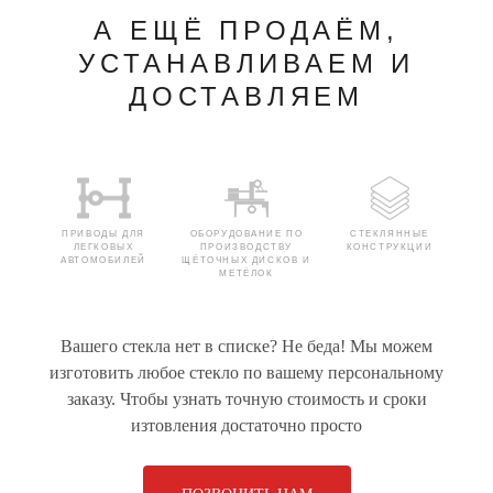
А ЕЩЁ ПРОДАЁМ,
УСТАНАВЛИВАЕМ И
ДОСТАВЛЯЕМ
ПРИВОДЫ ДЛЯ
ОБОРУДОВАНИЕ ПО
СТЕКЛЯННЫЕ
ЛЕГКОВЫХ
ПРОИЗВОДСТВУ
КОНСТРУКЦИИ
АВТОМОБИЛЕЙ
ЩЁТОЧНЫХ ДИСКОВ И
МЕТЁЛОК
Вашего стекла нет в списке? Не беда! Мы можем
СТЁКЛА ДЛЯ
РУЛЕВОЕ УПРАВЛЕНИЕ
СТЁКЛА ДЛЯ
изготовить любое стекло по вашему персональному
ЛЕГКОВЫХ
ДЛЯ СПЕЦТЕХНИКИ
ГРУЗОВЫХ
АВТОМОБИЛЕЙ
АВТОМОБИЛЕЙ
заказу. Чтобы узнать точную стоимость и сроки
изтовления достаточно просто