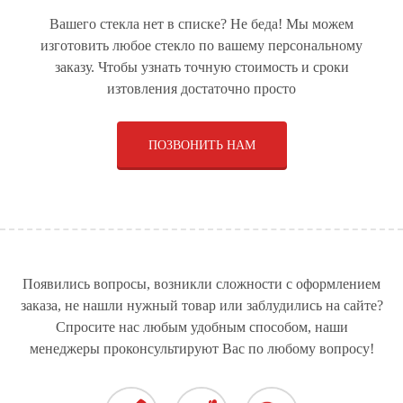
Вашего стекла нет в списке? Не беда! Мы можем
ОБОРУДОВАНИЕ ПО
СТЁКЛА ДЛЯ
СТЁКЛА ДЛЯ
изготовить любое стекло по вашему персональному
ПРОИЗВОДСТВУ
ЛЕГКОВЫХ
СПЕЦТЕХНИКИ
ЩЁТОЧНЫХ ДИСКОВ И
АВТОМОБИЛЕЙ
заказу. Чтобы узнать точную стоимость и сроки
МЕТЁЛОК
изтовления достаточно просто
ПОЗВОНИТЬ НАМ
СТЕКЛЯННЫЕ
СТЁКЛА ДЛЯ
СТЁКЛА ДЛЯ
КОНСТРУКЦИИ
ГРУЗОВЫХ
АВТОБУСОВ
АВТОМОБИЛЕЙ
СТЁКЛА ДЛЯ ДУШЕВЫХ
РУЛЕВОЕ УПРАВЛЕНИЕ
СТЕКЛЯННЫЕ ДВЕРИ
КАБИН
ДЛЯ СПЕЦТЕХНИКИ
Появились вопросы, возникли сложности с оформлением
заказа, не нашли нужный товар или заблудились на сайте?
Спросите нас любым удобным способом, наши
менеджеры проконсультируют Вас по любому вопросу!
СТЁКЛА ДЛЯ КАТЕРОВ
И ЯХТ