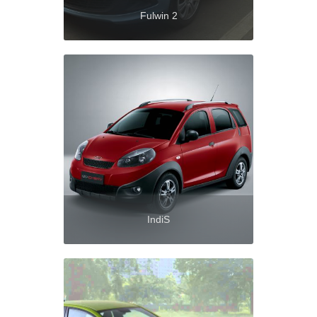
Fulwin 2
IndiS