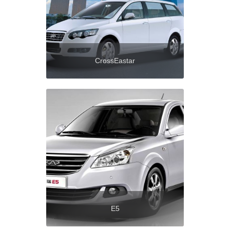
CrossEastar
E5