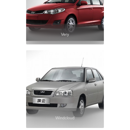
Very
Windcloud