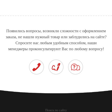
РАСХОДНЫЕ
МАТЕРИАЛЫ
СТЕКЛЯННЫЕ ДВЕРИ
СТЁКЛА ДЛЯ
ОБОРУДОВАНИЕ ПО
СПЕЦТЕХНИКИ
ПРОИЗВОДСТВУ
ЩЁТОЧНЫХ ДИСКОВ И
Появились вопросы, возникли сложности с оформлением
МЕТЁЛОК
заказа, не нашли нужный товар или заблудились на сайте?
Спросите нас любым удобным способом, наши
менеджеры проконсультируют Вас по любому вопросу!
РУЛЕВОЕ УПРАВЛЕНИЕ
ДЛЯ СПЕЦТЕХНИКИ
Поиск по сайту