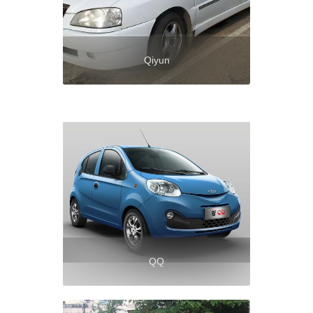
Qiyun
QQ