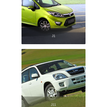
J1
J11