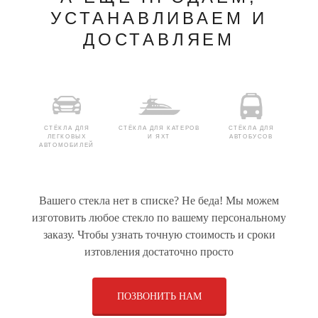
УСТАНАВЛИВАЕМ И
ДОСТАВЛЯЕМ
СТЁКЛА ДЛЯ
СТЁКЛА ДЛЯ КАТЕРОВ
СТЁКЛА ДЛЯ
ЛЕГКОВЫХ
И ЯХТ
АВТОБУСОВ
АВТОМОБИЛЕЙ
Вашего стекла нет в списке? Не беда! Мы можем
РУЛЕВЫЕ РЕЙКИ ДЛЯ
СТЕКЛЯННЫЕ
ПРИВОДЫ ДЛЯ
изготовить любое стекло по вашему персональному
ЛЕГКОВЫХ
КОНСТРУКЦИИ
ЛЕГКОВЫХ
АВТОМОБИЛЕЙ
АВТОМОБИЛЕЙ
заказу. Чтобы узнать точную стоимость и сроки
изтовления достаточно просто
ПОЗВОНИТЬ НАМ
ЩЁТОЧНЫЕ ДИСКИ
СТЁКЛА ДЛЯ ДУШЕВЫХ
СТЁКЛА ДЛЯ
ДЛЯ КОММУНАЛЬНОЙ
КАБИН
ГРУЗОВЫХ
ТЕХНИКИ И
АВТОМОБИЛЕЙ