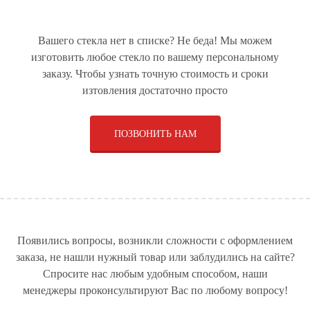
МАТЕРИАЛЫ
Вашего стекла нет в списке? Не беда! Мы можем
СТЁКЛА ДЛЯ
СТЁКЛА ДЛЯ КАТЕРОВ
СТЁКЛА ДЛЯ
изготовить любое стекло по вашему персональному
СПЕЦТЕХНИКИ
И ЯХТ
ГРУЗОВЫХ
АВТОМОБИЛЕЙ
заказу. Чтобы узнать точную стоимость и сроки
изтовления достаточно просто
ПОЗВОНИТЬ НАМ
СТЕКЛЯННЫЕ ДВЕРИ
СТЕКЛЯННЫЕ
ОБОРУДОВАНИЕ ПО
КОНСТРУКЦИИ
ПРОИЗВОДСТВУ
ЩЁТОЧНЫХ ДИСКОВ И
МЕТЁЛОК
РУЛЕВОЕ УПРАВЛЕНИЕ
СТЁКЛА ДЛЯ
СТЁКЛА ДЛЯ
ДЛЯ СПЕЦТЕХНИКИ
ЛЕГКОВЫХ
АВТОБУСОВ
АВТОМОБИЛЕЙ
Появились вопросы, возникли сложности с оформлением
заказа, не нашли нужный товар или заблудились на сайте?
Спросите нас любым удобным способом, наши
менеджеры проконсультируют Вас по любому вопросу!
СТЁКЛА ДЛЯ ДУШЕВЫХ